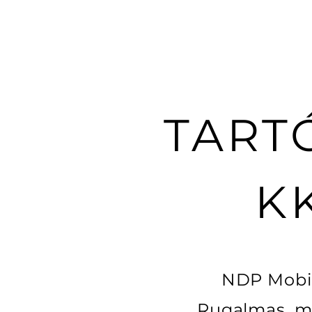
TART
K
NDP Mobil
Rugalmas, me