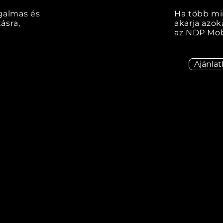
galmas és
Ha több mi
ásra,
akarja azok
az NDP Mobi
Ajánlat