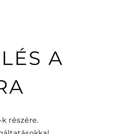
LÉS A
RA
k részére.
gáltatásokkal