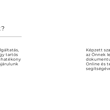
t?
lgáltatás,
Képzett sz
gy tartós
az Önnek l
éghatékony
dokumentum
ájárulunk
Online és t
segítségév