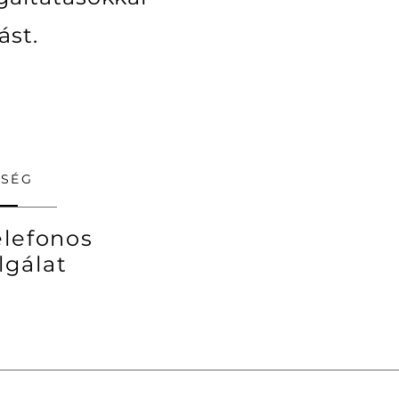
ást.
ŐSÉG
elefonos
lgálat