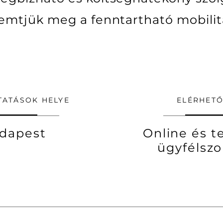
emtjük meg a fenntartható mobilit
TATÁSOK HELYE
ELÉRHET
dapest
Online és t
ügyfélszo