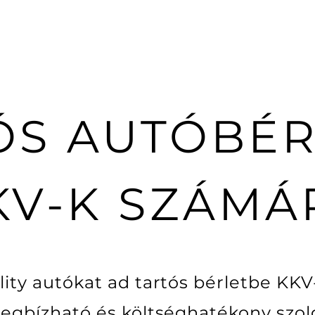
ÓS AUTÓBÉR
KV-K SZÁMÁ
ity autókat ad tartós bérletbe KKV-
gbízható és költséghatékony szol