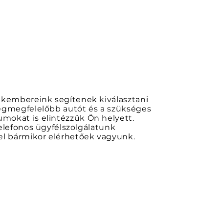
akembereink segítenek kiválasztani
egmegfelelőbb autót és a szükséges
okat is elintézzük Ön helyett.
elefonos ügyfélszolgálatunk
el bármikor elérhetőek vagyunk.