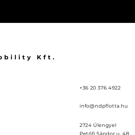
bility Kft.
+36 20 376 4922
info@ndpflotta.hu
2724 Úlengyel
Petőfi Sándor u. 48.